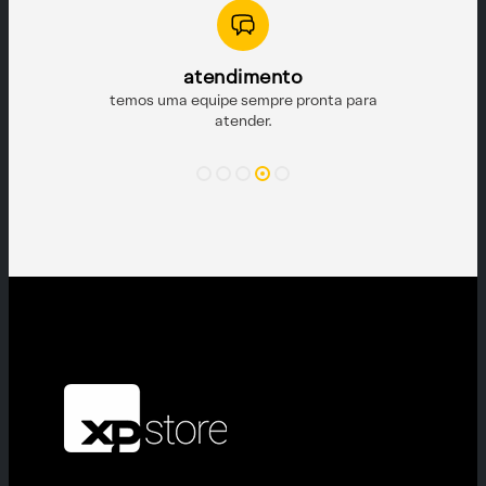
mento
empre pronta para
der.