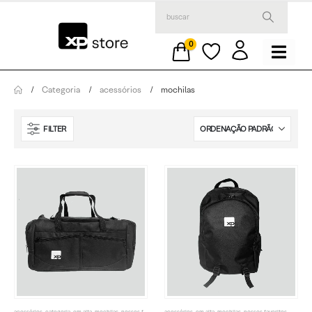
0
Categoria
acessórios
mochilas
FILTER