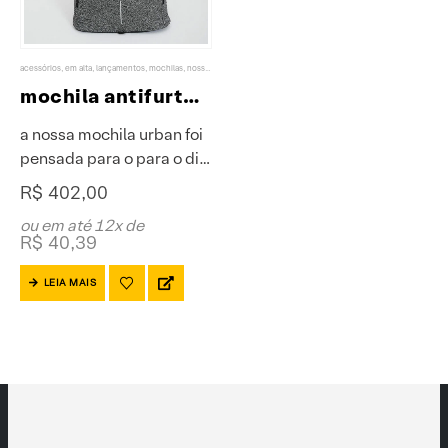
acessórios
,
em alta
,
lançamentos
,
mochilas
,
nossos favoritos
mochila antifurto XP
a nossa mochila urban foi
pensada para o para o dia
a dia, com design leve e
R$
402,00
durável, feita em tecido
ou em até 12x de
resistente à água para
R$
40,39
proteger seus pertences
de imprevistos….
LEIA MAIS