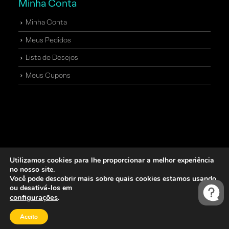
Minha Conta
Minha Conta
Meus Pedidos
Lista de Desejos
Meus Cupons
Utilizamos cookies para lhe proporcionar a melhor experiência
no nosso site.
Você pode descobrir mais sobre quais cookies estamos usando
ou desativá-los em
Comunidade XP – Confecção de produtos, logística
configurações
.
e entrega sob a responsabilidade de Majú
Aceito
Personalizados – CNPJ: 23.368.829/0001-47