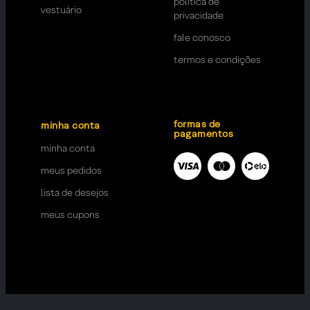
política de
vestuário
privacidade
fale conosco
termos e condições
formas de
minha conta
pagamentos
minha conta
meus pedidos
lista de desejos
meus cupons