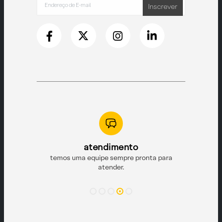
Inscrever
iável
atendimento
o e pagamento
temos uma equipe sempre pronta para
produtos de
s.
atender.