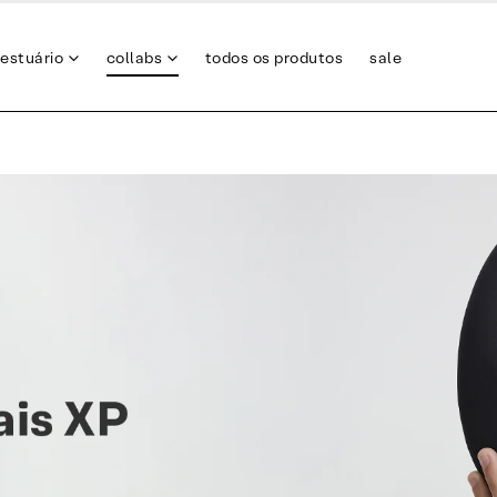
estuário
collabs
todos os produtos
sale