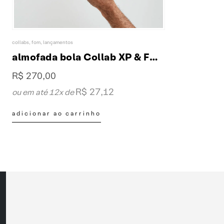
collabs
,
fom
,
lançamentos
almofada bola Collab XP & FOM
R$
270,00
R$
27,12
ou em até 12x de
adicionar ao carrinho