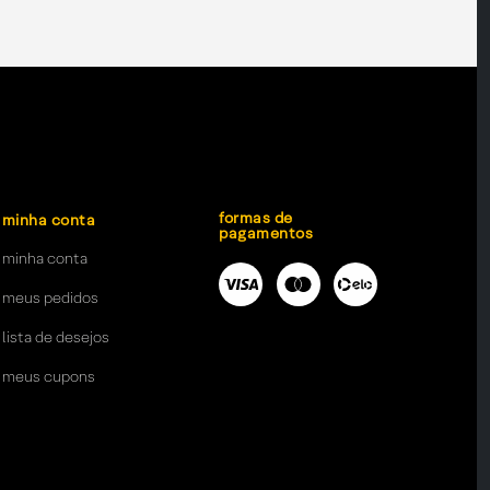
formas de
minha conta
pagamentos
minha conta
meus pedidos
lista de desejos
meus cupons