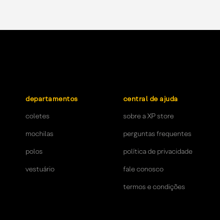
departamentos
central de ajuda
coletes
sobre a XP store
mochilas
perguntas frequentes
polos
política de privacidade
vestuário
fale conosco
termos e condições