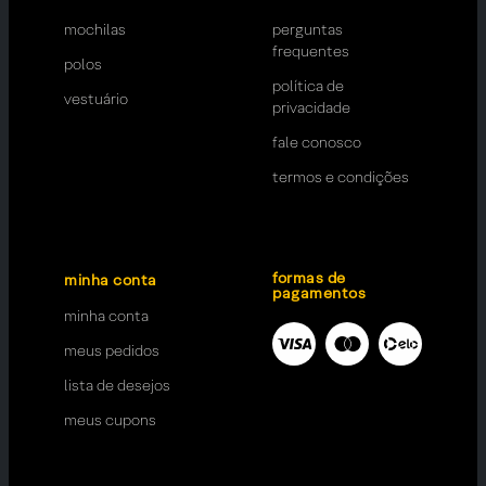
mochilas
perguntas
frequentes
polos
política de
vestuário
privacidade
fale conosco
termos e condições
formas de
minha conta
pagamentos
minha conta
meus pedidos
lista de desejos
meus cupons