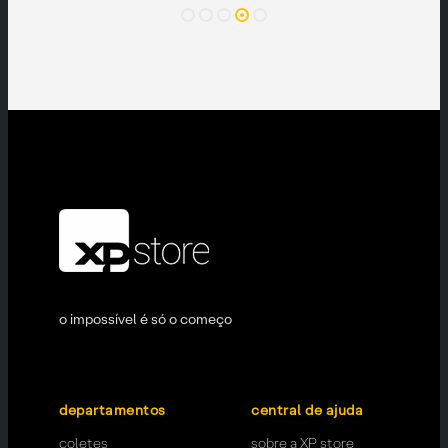
o impossível é só o começo
departamentos
central de ajuda
coletes
sobre a XP store