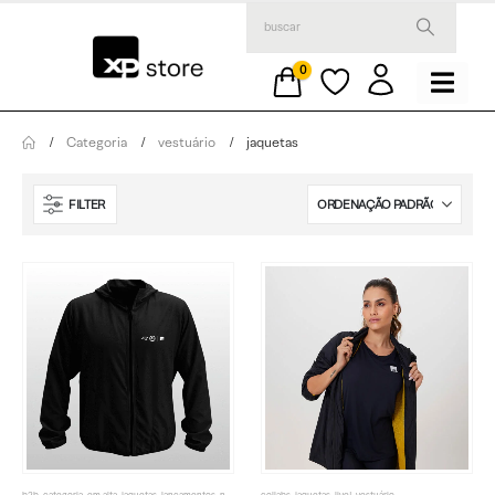
0
Categoria
vestuário
jaquetas
FILTER