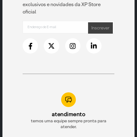
exclusivos e novidades da XP Store
oficial
Inscrever
nto
re pronta para