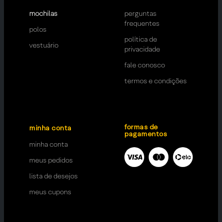
mochilas
perguntas
frequentes
polos
política de
vestuário
privacidade
fale conosco
termos e condições
formas de
minha conta
pagamentos
minha conta
meus pedidos
lista de desejos
meus cupons