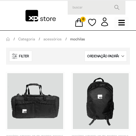
0
Categoria
acessórios
mochilas
FILTER