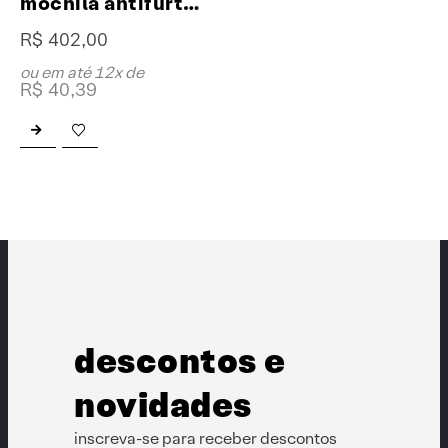
mochila antifurto XP
R$
402,00
ou em até 12x de
R$
40,39
descontos e
novidades
inscreva-se para receber descontos