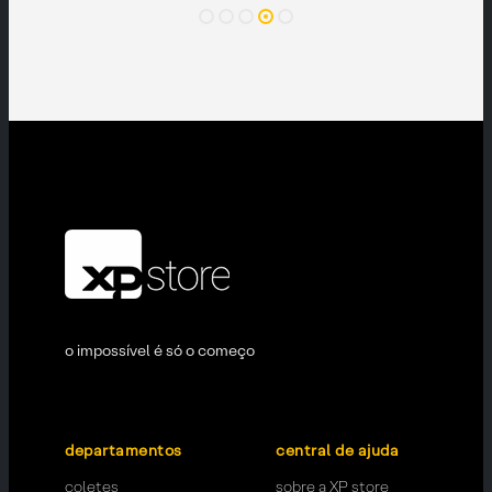
o impossível é só o começo
departamentos
central de ajuda
coletes
sobre a XP store