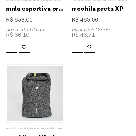
acessórios
,
categoria
,
em alta
,
mochilas
,
nossos favoritos
acessórios
,
categoria
,
em alta
,
mochilas
,
nossos favoritos
mala esportiva preta XP
mochila preta XP
R$
658,00
R$
465,00
ou em até 12x de
ou em até 12x de
R$
66,10
R$
46,71
acessórios
,
em alta
,
lançamentos
,
mochilas
,
nossos favoritos