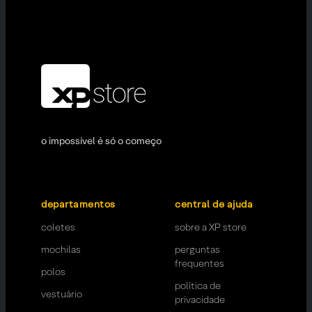
o impossível é só o começo
departamentos
central de ajuda
coletes
sobre a XP store
mochilas
perguntas
frequentes
polos
política de
vestuário
privacidade