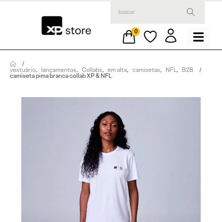
0
vestuário
,
lançamentos
,
Collabs
,
em alta
,
camisetas
,
NFL
,
B2B
camiseta pima branca collab XP & NFL