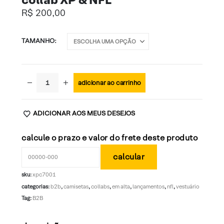
R$
200,00
TAMANHO
adicionar ao carrinho
ADICIONAR AOS MEUS DESEJOS
calcule o prazo e valor do frete deste produto
sku:
xpc7001
categorias:
b2b
,
camisetas
,
collabs
,
em alta
,
lançamentos
,
nfl
,
vestuário
Tag:
B2B