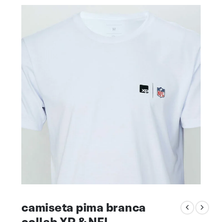
camiseta pima branca
collab XP & NFL