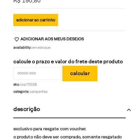
R$
190,80
adicionar ao carrinho
ADICIONAR AOS MEUS DESEJOS
availability:
em estoque
calcule o prazo e valor do frete deste produto
sku:
cxp70038
categoria:
campanhas
descrição
exclusivo para resgate com voucher.
o produto não deve ser comprado, somente resgatado