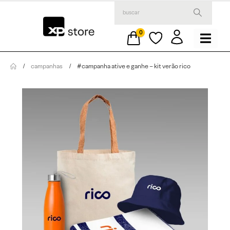
0
campanhas
#campanha ative e ganhe – kit verão rico