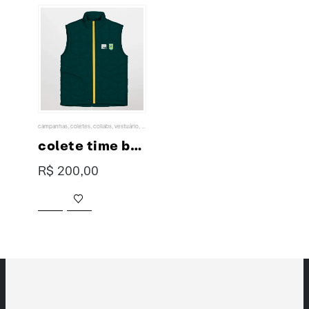
campanhas
,
coletes
,
collabs
,
vestuário
,
wollner
colete time brasil collab XP & Wollner
R$
200,00
Este produto tem várias variantes. As opções podem ser escolhidas na página do produto