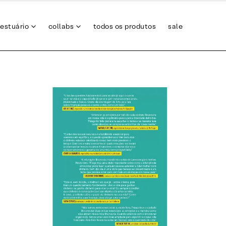
estuário
collabs
todos os produtos
sale