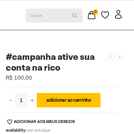
0
#campanha ative sua
conta na rico
R$
100,00
adicionar ao carrinho
ADICIONAR AOS MEUS DESEJOS
availability:
em estoque