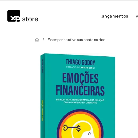
lançamentos
v
#campanha ative sua conta na rico