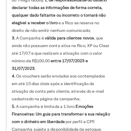
do Thiago Godoy.
É de responsabilidade do usuário
declarar todas as informações de forma correta,
qualquer dado faltante ou incorreto o tornará não
elegível a receber o livro
e a Rico se reserva no
direito de não emitir nenhum comunicado;
3.
A Campanha é
válida para clientes novos
, que
ainda não possuem conta ativa na Rico, XP ou Clear
até 17/07 e que realizem a ativação com o valor
mínimo de R$100,00
entre 17/07/2023 e
31/07/2023
;
4.
Os vouchers serão enviados aos contemplados
em até 10 dias úteis após a identificação da
ativação da conta pelo cliente, através do e-mail
cadastrado na página da campanha;
5.
A campanha é limitada a 1 livro
Emoções
Financeiras: Um guia para transformar a sua relação
com o dinheiro em liberdade
por perfil e CPF.
Campanha sujeita a disponibilidade de estoque;