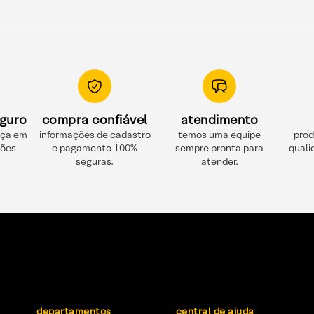
guro
compra confiável
atendimento
nça em
informações de cadastro
temos uma equipe
prod
ções
e pagamento 100%
sempre pronta para
quali
seguras.
atender.
departamentos
central de ajuda