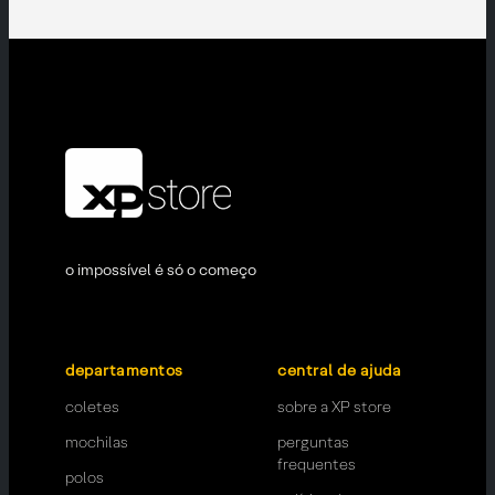
o impossível é só o começo
departamentos
central de ajuda
coletes
sobre a XP store
mochilas
perguntas
frequentes
polos