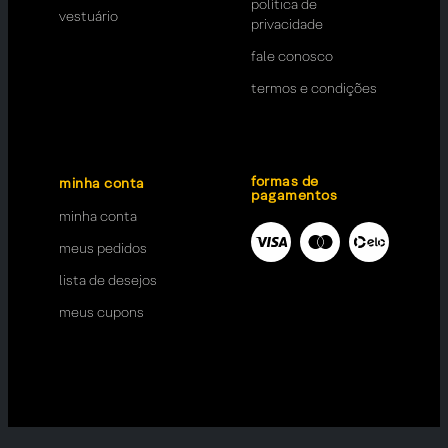
política de
vestuário
privacidade
fale conosco
termos e condições
formas de
minha conta
pagamentos
minha conta
meus pedidos
lista de desejos
meus cupons