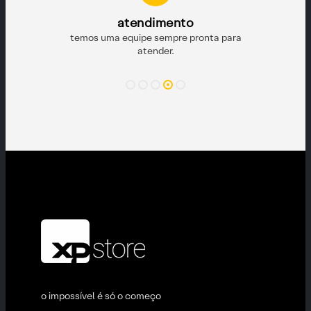
to
e pronta para
o impossível é só o começo