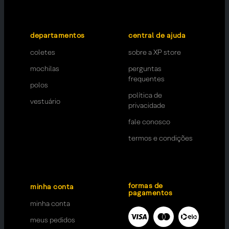
departamentos
central de ajuda
coletes
sobre a XP store
mochilas
perguntas
frequentes
polos
política de
vestuário
privacidade
fale conosco
termos e condições
formas de
minha conta
pagamentos
minha conta
meus pedidos