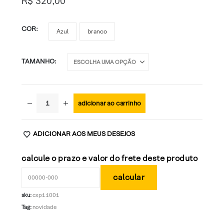
R$
320,00
COR
Azul
branco
TAMANHO
adicionar ao carrinho
ADICIONAR AOS MEUS DESEJOS
calcule o prazo e valor do frete deste produto
sku:
cxp11001
Tag:
novidade