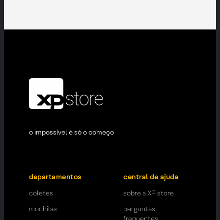
o impossível é só o começo
departamentos
central de ajuda
coletes
sobre a XP store
mochilas
perguntas
frequentes