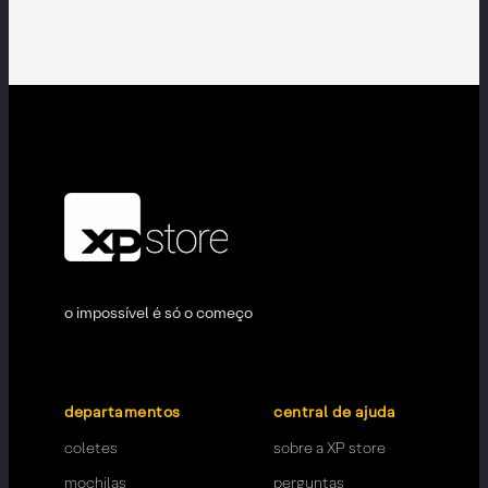
o impossível é só o começo
departamentos
central de ajuda
coletes
sobre a XP store
mochilas
perguntas