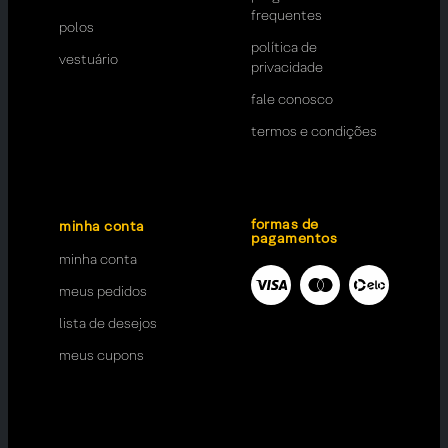
frequentes
polos
política de
vestuário
privacidade
fale conosco
termos e condições
formas de
minha conta
pagamentos
minha conta
meus pedidos
lista de desejos
meus cupons