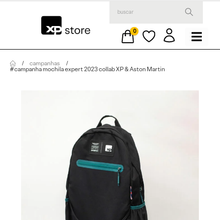
0
campanhas
#campanha mochila expert 2023 collab XP & Aston Martin