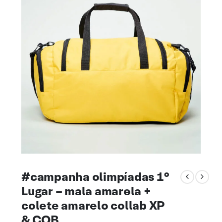
#campanha olimpíadas 1°
Lugar – mala amarela +
colete amarelo collab XP
& COB