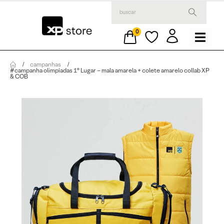
0
campanhas
#campanha olimpíadas 1° Lugar – mala amarela + colete amarelo collab XP
& COB