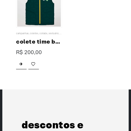
campanhas
,
coletes
,
collabs
,
vestuário
,
wollner
colete time brasil collab XP & Wollner
R$
200,00
Este produto tem várias variantes. As opções podem ser escolhidas na página do produto
descontos e