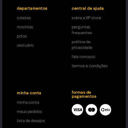
departamentos
central de ajuda
coletes
sobre a XP store
mochilas
perguntas
frequentes
polos
política de
vestuário
privacidade
fale conosco
termos e condições
formas de
minha conta
pagamentos
minha conta
meus pedidos
lista de desejos