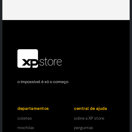
o impossível é só o começo
departamentos
central de ajuda
coletes
sobre a XP store
mochilas
perguntas