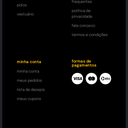
frequentes
polos
política de
vestuário
privacidade
fale conosco
termos e condições
formas de
minha conta
pagamentos
minha conta
meus pedidos
lista de desejos
meus cupons