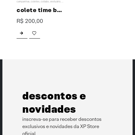
campanhas
,
coletes
,
collabs
,
vestuário
,
wollner
colete time brasil collab XP & Wollner
R$
200,00
Este produto tem várias variantes. As opções podem ser escolhidas na página do produto
descontos e
novidades
inscreva-se para receber descontos
exclusivos e novidades da XP Store
oficial