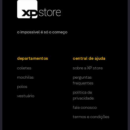
o impossível é só o começo
departamentos
central de ajuda
coletes
sobre a XP store
mochilas
perguntas
frequentes
polos
política de
vestuário
privacidade
fale conosco
termos e condições