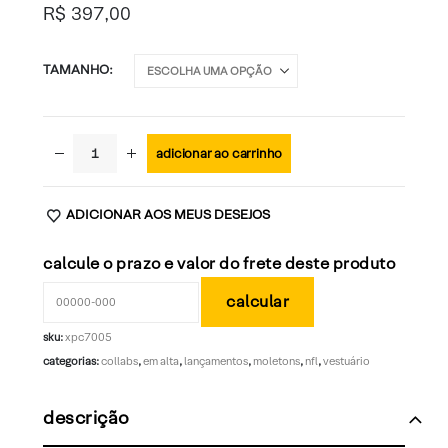
R$
397,00
TAMANHO
adicionar ao carrinho
ADICIONAR AOS MEUS DESEJOS
calcule o prazo e valor do frete deste produto
sku:
xpc7005
categorias:
collabs
,
em alta
,
lançamentos
,
moletons
,
nfl
,
vestuário
descrição