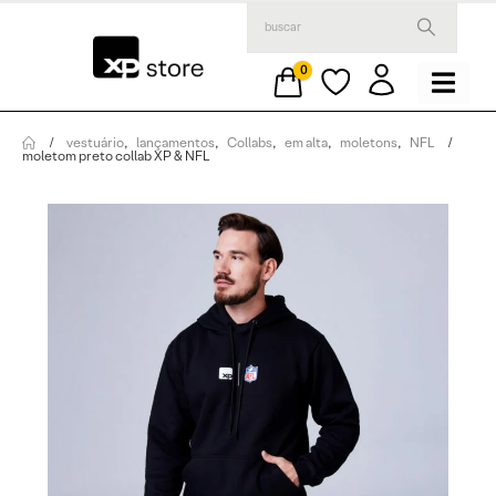
0
vestuário
,
lançamentos
,
Collabs
,
em alta
,
moletons
,
NFL
moletom preto collab XP & NFL