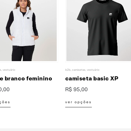
isetas
,
vestuário
camisetas
,
collabs
,
live!
,
vestuário
iseta basic XP
5,00
R$
149,90
idas na página do produto
Este produto tem várias variantes. As opções podem ser escolhidas na página do produto
opções
ver opções