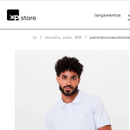
lançamentos
v
vestuário
,
polos
,
B2B
polo branca masculina ba