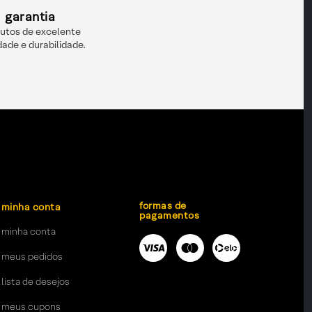
garantia
utos de excelente
dade e durabilidade.
formas de
minha conta
pagamentos
minha conta
meus pedidos
lista de desejos
meus cupons