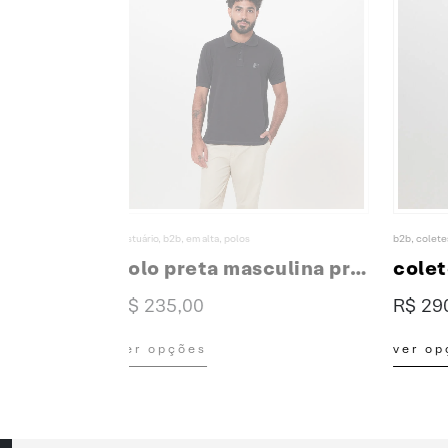
b2b
,
coletes
,
vestuário
b2b
,
cam
polo preta masculina premium
colete branco feminino
cam
R$
290,00
R$
9
Este produto tem várias variantes. As opções podem ser escolhidas na página do produto
Este produto tem várias variantes. As opções podem ser escolh
ver opções
ver 