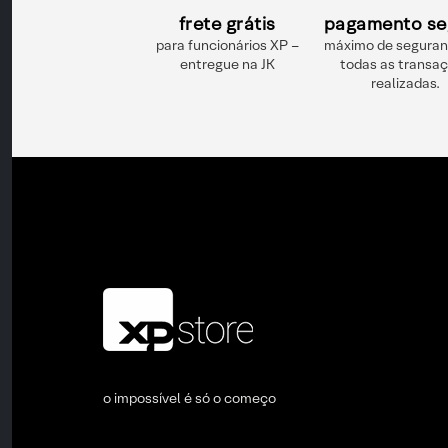
frete grátis
pagamento se
para funcionários XP –
máximo de segura
entregue na JK
todas as transa
realizadas.
o impossível é só o começo