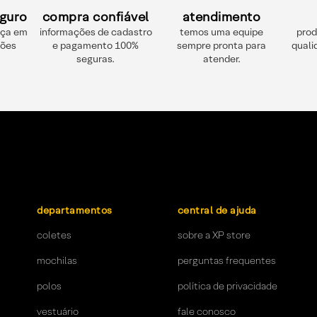
guro
compra confiável
atendimento
nça em
informações de cadastro
temos uma equipe
prod
ções
e pagamento 100%
sempre pronta para
quali
seguras.
atender.
departamentos
central de ajuda
coletes
sobre a XP store
mochilas
perguntas frequentes
polos
política de privacidade
vestuário
fale conosco