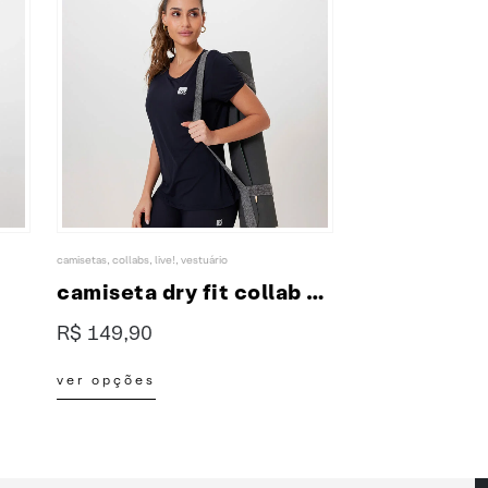
b2b
,
nossos favoritos
,
polos
,
vestuário
vestuário
,
b2b
,
em alta
camiseta dry fit collab XP & LIVE!
polo branca masculina bordada
R$
140,00
R$
235,00
Este produto tem várias variantes. As opções podem ser escolhidas na página do produto
Este produto tem várias variantes. As opções podem ser escolhidas na página do produto
ver opções
ver opções