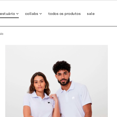
estuário
collabs
todos os produtos
sale
sic