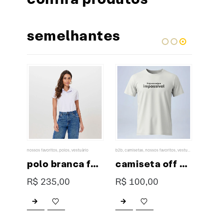
semelhantes
nossos favoritos
,
polos
,
vestuário
b2b
,
camisetas
,
nossos favoritos
,
vestuário
acessór
polo preta masculina premium
polo branca feminina premium
camiseta off white hoje eu estou impossível
R$
235,00
R$
100,00
R$
Este produto tem várias variantes. As opções podem ser escolhidas na página do produto
Este produto tem várias variantes. As opções podem ser escolhidas na página do produto