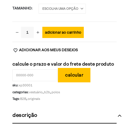
TAMANHO
adicionar ao carrinho
ADICIONAR AOS MEUS DESEJOS
calcule o prazo e valor do frete deste produto
sku:
xp30001
categorias:
vestuário
,
b2b
,
polos
Tags:
B2B
,
originals
descrição