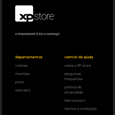
o impossível é só o começo
departamentos
central de ajuda
coletes
sobre a XP store
mochilas
perguntas
frequentes
polos
política de
vestuário
privacidade
fale conosco
termos e condições