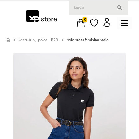
0
vestuário
,
polos
,
B2B
polo preta feminina basic