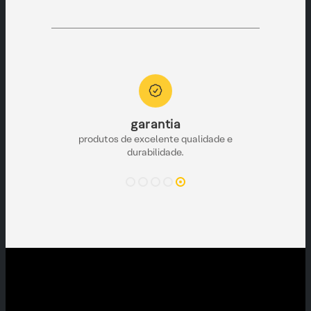
to
garantia
e pronta para
produtos de excelente qualidade e
durabilidade.