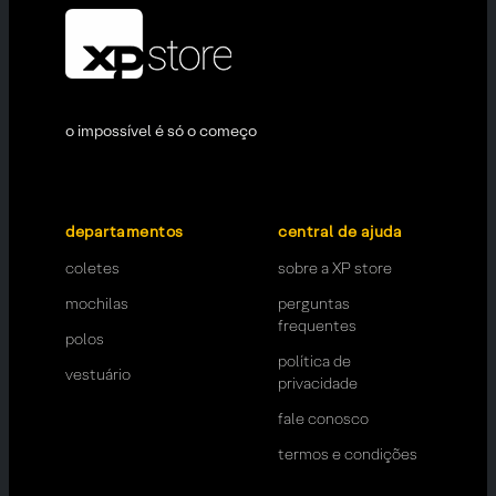
o impossível é só o começo
departamentos
central de ajuda
coletes
sobre a XP store
mochilas
perguntas
frequentes
polos
política de
vestuário
privacidade
fale conosco
termos e condições