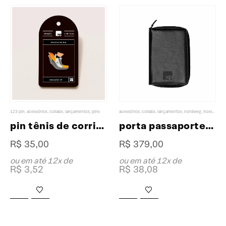
123 pin
,
acessórios
,
collabs
,
lançamentos
,
pins
acessórios
,
collabs
,
lançamentos
,
nordweg
,
nossos favoritos
pin tênis de corrida collab XP & 123 Pin
porta passaporte nômade collab XP & Nordweg
R$
35,00
R$
379,00
ou em até 12x de
ou em até 12x de
R$
3,52
R$
38,08