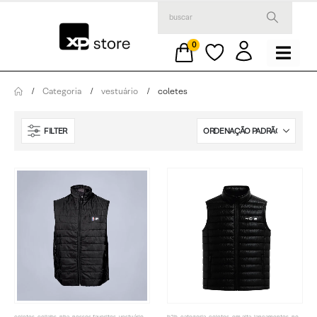
0
Categoria
vestuário
coletes
FILTER