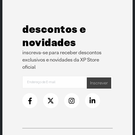
podem
podem
ser
ser
escolhidas
escolhidas
na
na
descontos e
página
página
do
do
produto
produto
novidades
inscreva-se para receber descontos
exclusivos e novidades da XP Store
oficial
Inscrever