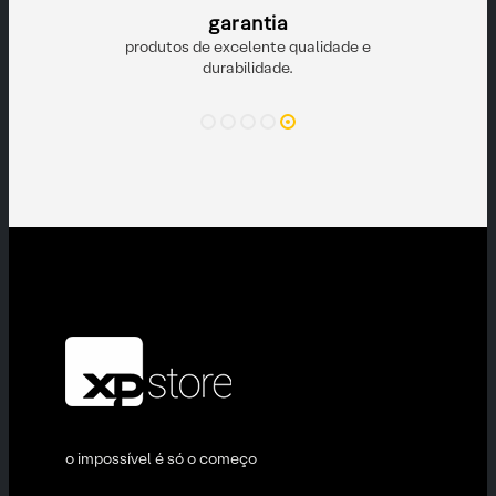
to
garantia
e pronta para
produtos de excelente qualidade e
durabilidade.
o impossível é só o começo