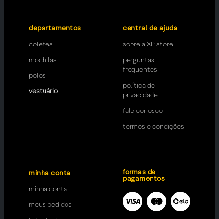
departamentos
central de ajuda
coletes
sobre a XP store
mochilas
perguntas
frequentes
polos
política de
vestuário
privacidade
fale conosco
termos e condições
formas de
minha conta
pagamentos
minha conta
meus pedidos