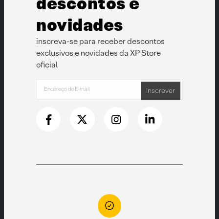
descontos e
do
do
produto
produto
novidades
inscreva-se para receber descontos
exclusivos e novidades da XP Store
oficial
Inscrever