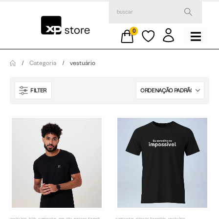
0
Categoria
vestuário
FILTER