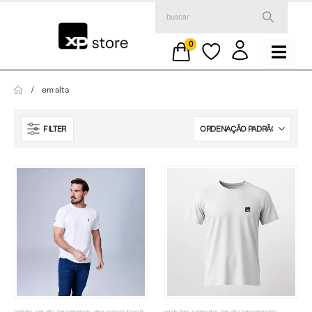
0
em alta
FILTER