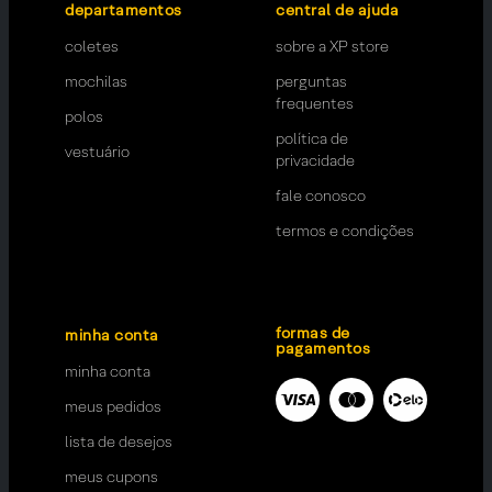
departamentos
central de ajuda
coletes
sobre a XP store
mochilas
perguntas
frequentes
polos
política de
vestuário
privacidade
fale conosco
termos e condições
formas de
minha conta
pagamentos
minha conta
meus pedidos
lista de desejos
meus cupons