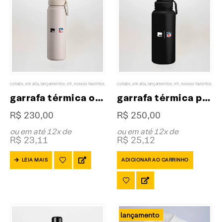
collabs
,
em alta
,
lançamentos
,
nfl
,
nossos favoritos
collabs
,
em alta
,
lançamentos
,
nfl
,
nossos favoritos
garrafa térmica off white 750ml collab XP & NFL
garrafa térmica preta 1,2L collab XP & NFL
R$
230,00
R$
250,00
ou em até 12x de
ou em até 12x de
R$
23,11
R$
25,12
LEIA MAIS
ADICIONAR AO CARRINHO
lançamento