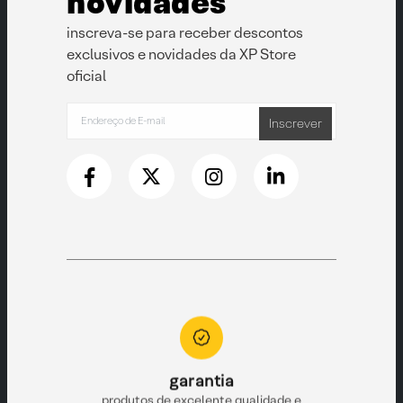
novidades
inscreva-se para receber descontos
exclusivos e novidades da XP Store
oficial
Inscrever
to
garantia
e pronta para
produtos de excelente qualidade e