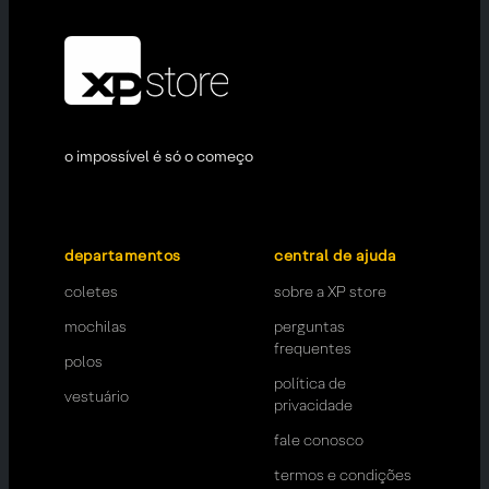
o impossível é só o começo
departamentos
central de ajuda
coletes
sobre a XP store
mochilas
perguntas
frequentes
polos
política de
vestuário
privacidade
fale conosco
termos e condições