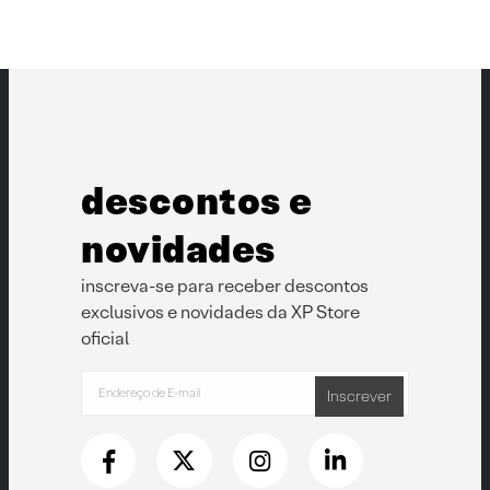
várias
variantes.
As
opções
podem
ser
escolhidas
na
página
descontos e
do
produto
novidades
inscreva-se para receber descontos
exclusivos e novidades da XP Store
oficial
Inscrever