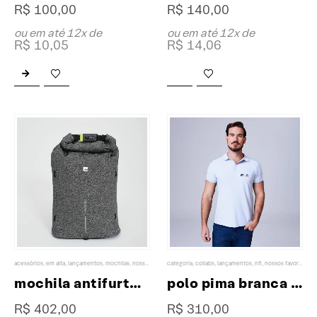
R$
100,00
R$
140,00
ou em até 12x de
ou em até 12x de
R$
10,05
R$
14,06
Este
produto
tem
várias
variantes.
As
opções
podem
ser
escolhidas
na
página
do
produto
acessórios
,
em alta
,
lançamentos
,
mochilas
,
nossos favoritos
categoria
,
collabs
,
lançamentos
,
nfl
,
nossos favoritos
,
p
mochila antifurto XP
polo pima branca masculina collab XP & NFL
R$
402,00
R$
310,00