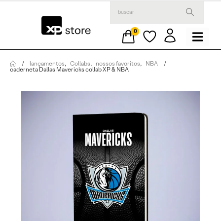
0
lançamentos
,
Collabs
,
nossos favoritos
,
NBA
caderneta Dallas Mavericks collab XP & NBA