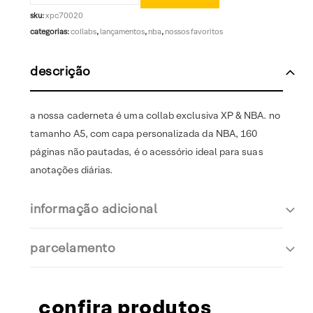
sku:
xpc70020
categorias:
collabs
,
lançamentos
,
nba
,
nossos favoritos
descrição
a nossa caderneta é uma collab exclusiva XP & NBA. no
tamanho A5, com capa personalizada da NBA, 160
páginas não pautadas, é o acessório ideal para suas
anotações diárias.
informação adicional
parcelamento
confira produtos