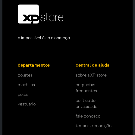
o impossível é só o começo
departamentos
central de ajuda
coletes
sobre a XP store
mochilas
perguntas
frequentes
polos
política de
vestuário
privacidade
fale conosco
termos e condições