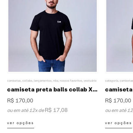
opções
podem
ser
escolhidas
na
página
do
produto
camisetas
,
collabs
,
lançamentos
,
nba
,
nossos favoritos
,
vestuário
categoria
,
camiseta
camiseta preta balls collab XP & NBA
R$
170,00
R$
170,00
R$
17,08
ou em até 12x de
ou em até 1
Este
Este
ver opções
ver opções
produto
produto