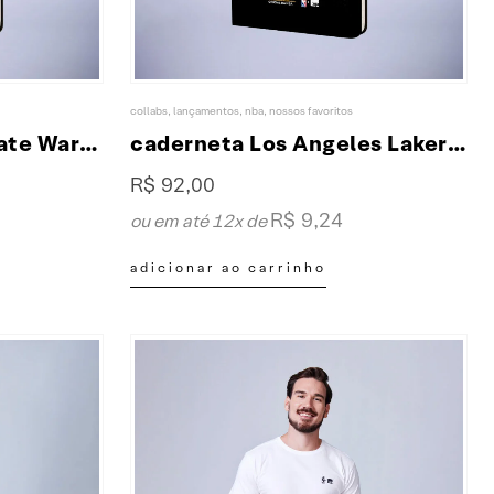
collabs
,
lançamentos
,
nba
,
nossos favoritos
caderneta Golden State Warrior collab XP & NBA
caderneta Los Angeles Lakers collab XP & NBA
R$
92,00
R$
9,24
ou em até 12x de
adicionar ao carrinho