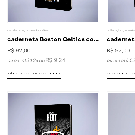
collabs
,
nba
,
nossos favoritos
collabs
,
lançamento
caderneta Boston Celtics collab XP & NBA
R$
92,00
R$
92,00
R$
9,24
ou em até 12x de
ou em até 1
adicionar ao carrinho
adicionar a