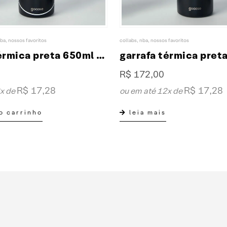
ba
,
nossos favoritos
collabs
,
nba
,
nossos favoritos
garrafa térmica preta 650ml fresh collab XP & NBA
R$
172,00
R$
17,28
R$
17,28
2x de
ou em até 12x de
o carrinho
leia mais