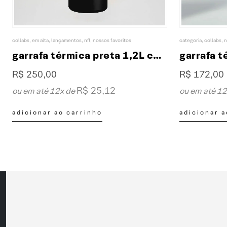
collabs
,
em alta
,
lançamentos
,
nfl
,
nossos favoritos
categoria
,
collabs
,
n
garrafa térmica preta 1,2L collab XP & NFL
R$
250,00
R$
172,00
R$
25,12
ou em até 12x de
ou em até 1
adicionar ao carrinho
adicionar a