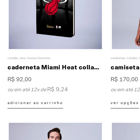
collabs
,
nba
,
nossos favoritos
camisetas
,
collabs
,
caderneta Miami Heat collab XP & NBA
R$
92,00
R$
170,00
R$
9,24
ou em até 12x de
ou em até 1
Este
adicionar ao carrinho
ver opções
produto
tem
várias
variantes.
As