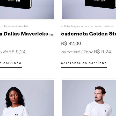
s
,
nba
,
nossos favoritos
collabs
,
lançamentos
,
nba
,
nossos favoritos
caderneta Dallas Mavericks collab XP & NBA
R$
92,00
R$
9,24
R$
9,24
2x de
ou em até 12x de
o carrinho
adicionar ao carrinho