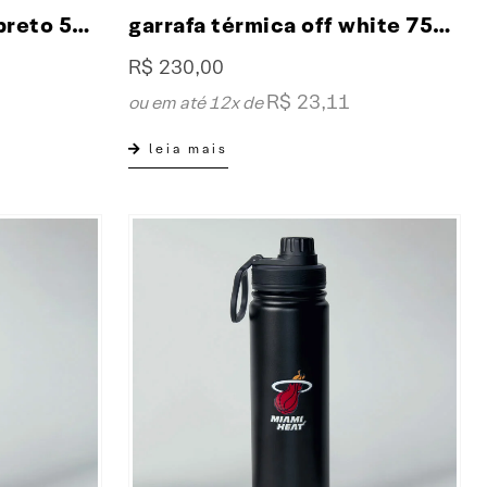
garrafa térmica inox preto 570ml collab XP & NFL
garrafa térmica off white 750ml collab XP & NFL
R$
230,00
R$
23,11
ou em até 12x de
leia mais