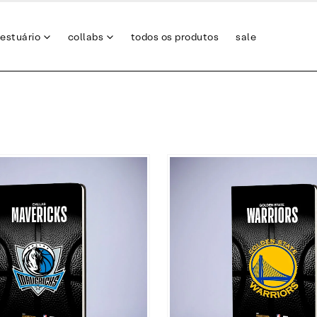
estuário
collabs
todos os produtos
sale