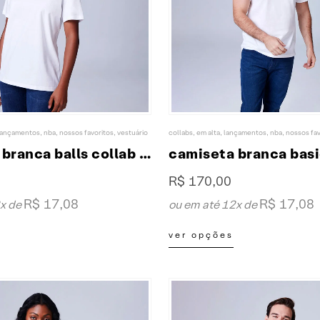
lançamentos
,
nba
,
nossos favoritos
,
vestuário
collabs
,
em alta
,
lançamentos
,
nba
,
nossos fav
camiseta branca balls collab XP & NBA
R$
170,00
R$
17,08
R$
17,08
2x de
ou em até 12x de
Este
ver opções
produto
tem
várias
variantes.
As