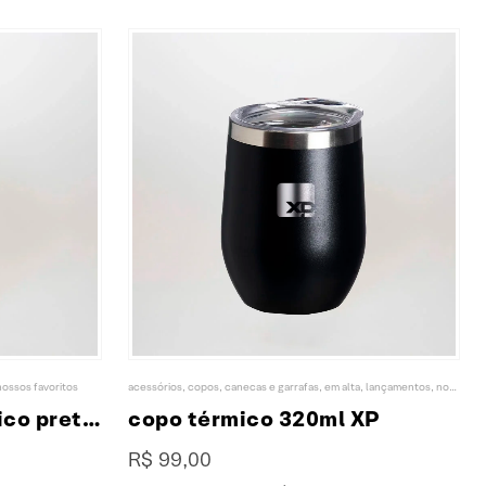
nossos favoritos
acessórios
,
copos, canecas e garrafas
,
em alta
,
lançamentos
,
nossos favoritos
copo de viagem térmico preto collab XP & NFL
copo térmico 320ml XP
R$
99,00