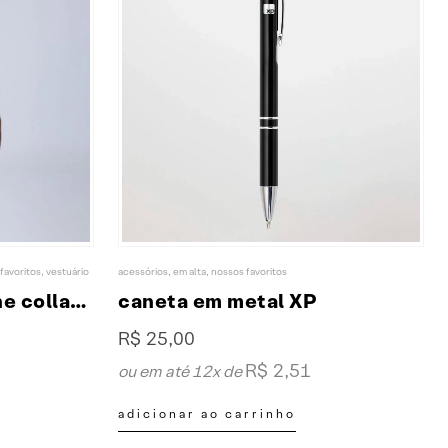
opções
podem
ser
escolhidas
na
página
do
produto
favoritos
,
vestuário
acessórios
,
em alta
,
nossos favoritos
camiseta preta outline collab XP & NBA
caneta em metal XP
R$
25,00
R$
2,51
ou em até 12x de
adicionar ao carrinho