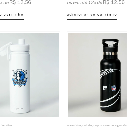
R$
12,56
R$
12,56
2x de
ou em até 12x de
o carrinho
adicionar ao carrinho
 favoritos
acessórios
,
collabs
,
copos, canecas e garrafa