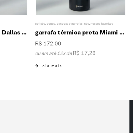
collabs
,
copos, canecas e garrafas
,
nba
,
nossos favoritos
garrafa térmica preta Dallas Mavericks 650ml fresh collab XP & NBA
garrafa térmica preta Miami Heat 650ml fresh collab XP & NBA
R$
172,00
R$
17,28
ou em até 12x de
leia mais