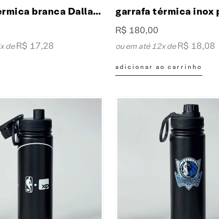
garrafa térmica branca Dallas Mavericks 650ml fresh collab XP & NBA
R$
180,00
R$
17,28
R$
18,08
2x de
ou em até 12x de
adicionar ao carrinho