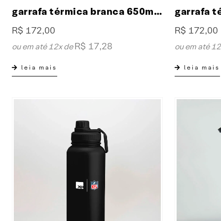
garrafa térmica branca 650ml fresh collab XP & NBA
R$
172,00
R$
172,00
R$
17,28
ou em até 12x de
ou em até 1
leia mais
leia mais