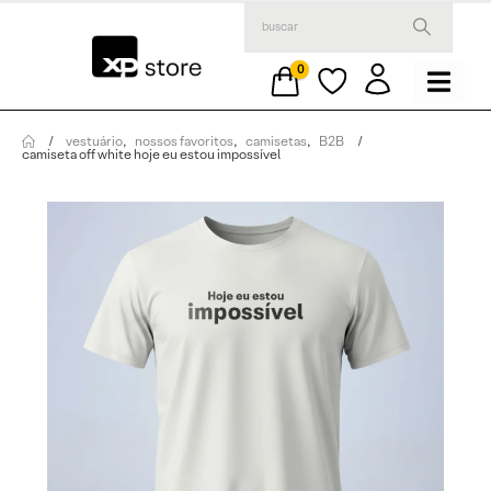
0
vestuário
,
nossos favoritos
,
camisetas
,
B2B
camiseta off white hoje eu estou impossível