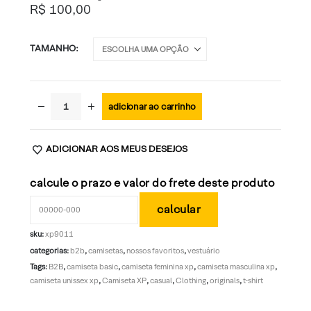
R$
100,00
TAMANHO
adicionar ao carrinho
ADICIONAR AOS MEUS DESEJOS
calcule o prazo e valor do frete deste produto
sku:
xp9011
categorias:
b2b
,
camisetas
,
nossos favoritos
,
vestuário
Tags:
B2B
,
camiseta basic
,
camiseta feminina xp
,
camiseta masculina xp
,
camiseta unissex xp
,
Camiseta XP
,
casual
,
Clothing
,
originals
,
t-shirt