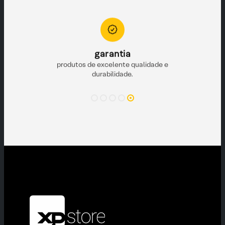
to
garantia
e pronta para
produtos de excelente qualidade e
durabilidade.