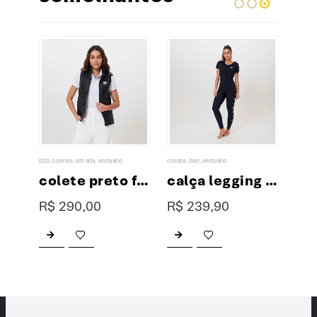
b2b
,
coletes
,
em alta
,
vestuário
collabs
,
live!
,
vestuário
collabs
,
polo preta masculina bordada
colete preto feminino
calça legging collab XP & LIVE!
R$
290,00
R$
239,90
R$
Este produto tem várias variantes. As opções podem ser escolhidas na página do produto
Este produto tem várias variantes. As opções podem ser escolhidas na página do produto
Este produto tem várias variantes. As opções podem ser e