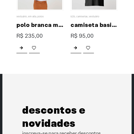
vestuário
,
em alta
,
polos
b2b
,
camisetas
,
vestuário
acessór
polo preta feminina premium
polo branca masculina premium
camiseta basic XP
R$
235,00
R$
95,00
R$
Este produto tem várias variantes. As opções podem ser escolhidas na página do produto
Este produto tem várias variantes. As opções podem ser escolhidas na página do produto
descontos e
novidades
inscreva-se para receber descontos