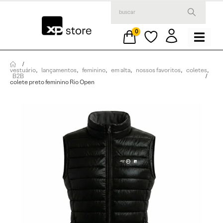
0
vestuário
,
lançamentos
,
feminino
,
em alta
,
nossos favoritos
,
coletes
,
B2B
colete preto feminino Rio Open