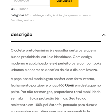
sku:
xp70035
categorias:
b2b
,
coletes
,
em alta
,
feminino
,
lançamentos
,
nossos
favoritos
,
vestuário
descrição
O colete preto feminino é a escolha certa para quem
busca praticidade, estilo e identidade. Com design
moderno e acolchoado, ele é perfeito para compor looks
urbanos e encarar os desafios do dia a dia com leveza.
A peça possui modelagem confort com forro interno,
fechamento por zíper e o logo
Rio Open
em destaque no
peito. Por não ter mangas, proporciona total mobilidade
sem abrir mão da proteção térmica. Seu tecido
resistente em 100% poliéster foi pensado para durar e
acompanhar sua rotina com muita personalidade.