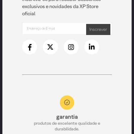
exclusivos e novidades da XP Store
oficial
Inscrever
to
garantia
e pronta para
produtos de excelente qualidade e
durabilidade.