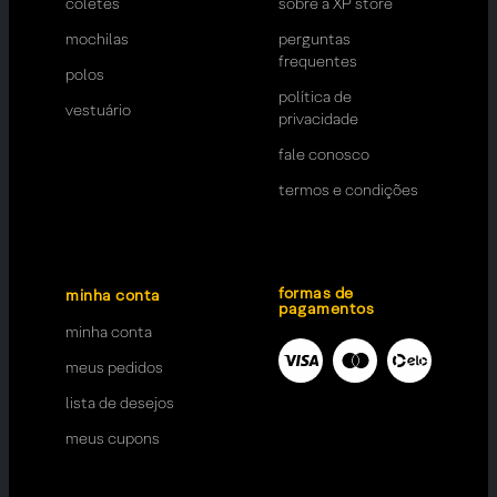
coletes
sobre a XP store
mochilas
perguntas
frequentes
polos
política de
vestuário
privacidade
fale conosco
termos e condições
formas de
minha conta
pagamentos
minha conta
meus pedidos
lista de desejos
meus cupons