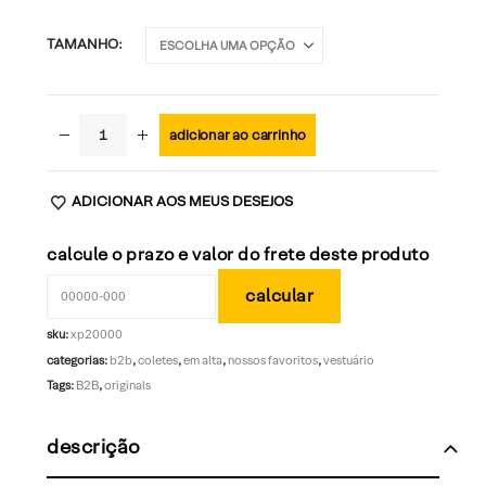
TAMANHO
adicionar ao carrinho
ADICIONAR AOS MEUS DESEJOS
calcule o prazo e valor do frete deste produto
sku:
xp20000
categorias:
b2b
,
coletes
,
em alta
,
nossos favoritos
,
vestuário
Tags:
B2B
,
originals
descrição