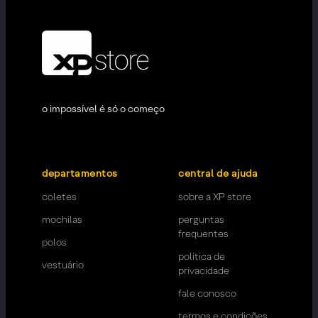
o impossível é só o começo
departamentos
central de ajuda
coletes
sobre a XP store
mochilas
perguntas
frequentes
polos
política de
vestuário
privacidade
fale conosco
termos e condições