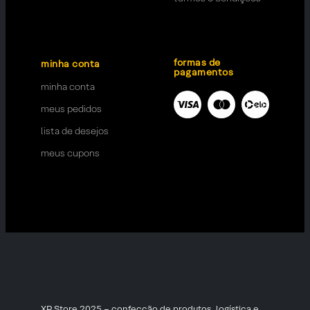
formas de
minha conta
pagamentos
minha conta
meus pedidos
lista de desejos
meus cupons
XP Store 2025 – confecção de produtos, logística e