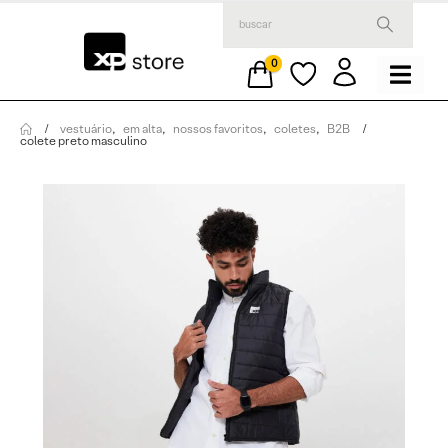
0
vestuário
,
em alta
,
nossos favoritos
,
coletes
,
B2B
colete preto masculino