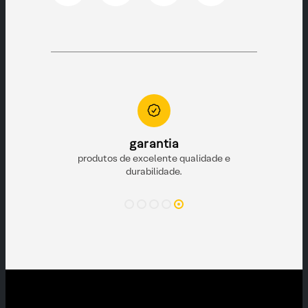
to
garantia
e pronta para
produtos de excelente qualidade e
durabilidade.