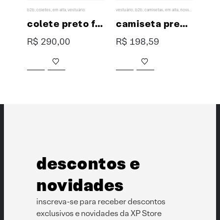
b2b
,
coletes
,
em alta
,
vestuário
vestuário
,
b2b
,
camisetas
,
em alta
,
nossos favoritos
123 pin
polo branca masculina premium
colete preto feminino
camiseta premium XP
R$
290,00
R$
198,59
R$
Este produto tem várias variantes. As opções podem ser escolhidas na página do produto
Este produto tem várias variantes. As opções podem ser escolhidas na página do produto
descontos e
novidades
inscreva-se para receber descontos
exclusivos e novidades da XP Store