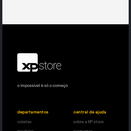
o impossível é só o começo
departamentos
central de ajuda
coletes
sobre a XP store
mochilas
perguntas