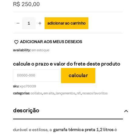
R$
250,00
adicionar ao carrinho
ADICIONAR AOS MEUS DESEJOS
availability:
em estoque
calcule o prazo e valor do frete deste produto
sku:
xpc70039
categorias:
collabs
,
em alta
,
lançamentos
,
nfl
,
nossos favoritos
descrição
durável e estilosa, a
garrafa térmica preta 1,2 litros
é