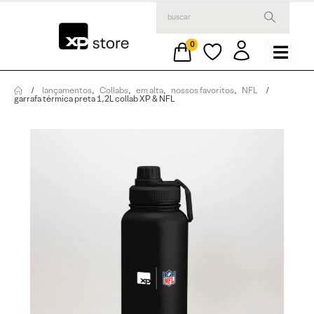
0
lançamentos
,
Collabs
,
em alta
,
nossos favoritos
,
NFL
garrafa térmica preta 1,2L collab XP & NFL