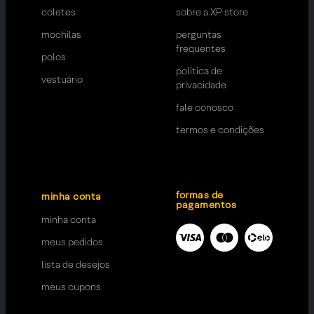
coletes
sobre a XP store
mochilas
perguntas
frequentes
polos
política de
vestuário
privacidade
fale conosco
termos e condições
formas de
minha conta
pagamentos
minha conta
meus pedidos
lista de desejos
meus cupons