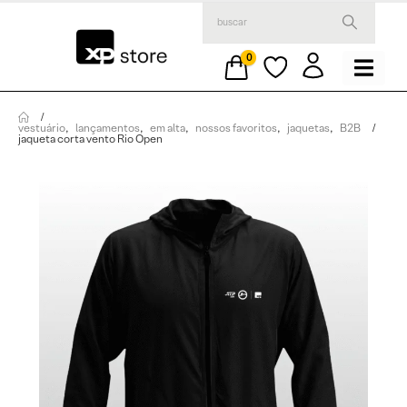
0
vestuário
,
lançamentos
,
em alta
,
nossos favoritos
,
jaquetas
,
B2B
jaqueta corta vento Rio Open