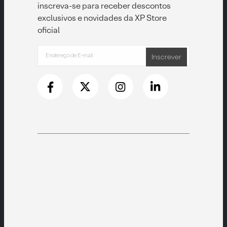
inscreva-se para receber descontos
exclusivos e novidades da XP Store
oficial
Inscrever
to
garantia
e pronta para
produtos de excelente qualidade e