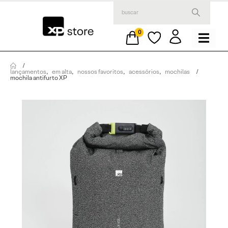
0
lançamentos
,
em alta
,
nossos favoritos
,
acessórios
,
mochilas
mochila antifurto XP