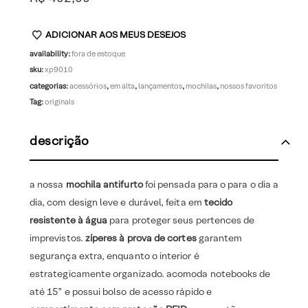
ADICIONAR AOS MEUS DESEJOS
availability:
fora de estoque
sku:
xp9010
categorias:
acessórios
,
em alta
,
lançamentos
,
mochilas
,
nossos favoritos
Tag:
originals
descrição
a nossa
mochila antifurto
foi pensada para o para o dia a
dia, com design leve e durável, feita em
tecido
resistente à água
para proteger seus pertences de
imprevistos.
zíperes à prova de cortes
garantem
segurança extra, enquanto o interior é
estrategicamente organizado. acomoda notebooks de
até 15” e possui bolso de acesso rápido e