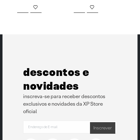
Este produto tem várias variantes. As opções podem ser e
descontos e
novidades
inscreva-se para receber descontos
exclusivos e novidades da XP Store
oficial
Inscrever