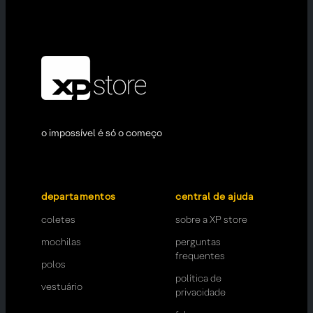
o impossível é só o começo
departamentos
central de ajuda
coletes
sobre a XP store
mochilas
perguntas
frequentes
polos
política de
vestuário
privacidade