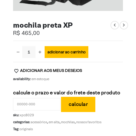
mochila preta XP
R$
465,00
adicionar ao carrinho
ADICIONAR AOS MEUS DESEJOS
availability:
em estoque
calcule o prazo e valor do frete deste produto
sku:
xpc8029
categorias:
acessórios
,
em alta
,
mochilas
,
nossos favoritos
Tag:
originals