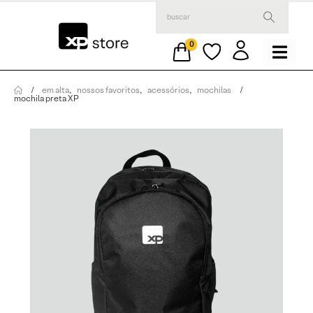
0
em alta
,
nossos favoritos
,
acessórios
,
mochilas
mochila preta XP