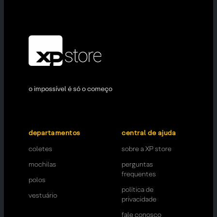
o impossível é só o começo
departamentos
central de ajuda
coletes
sobre a XP store
mochilas
perguntas
frequentes
polos
política de
vestuário
privacidade
fale conosco