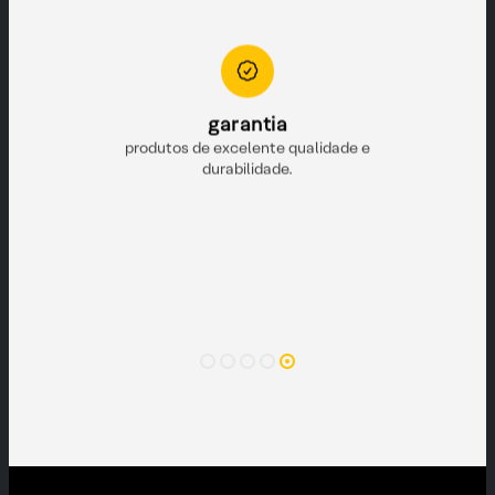
to
garantia
e pronta para
produtos de excelente qualidade e
durabilidade.