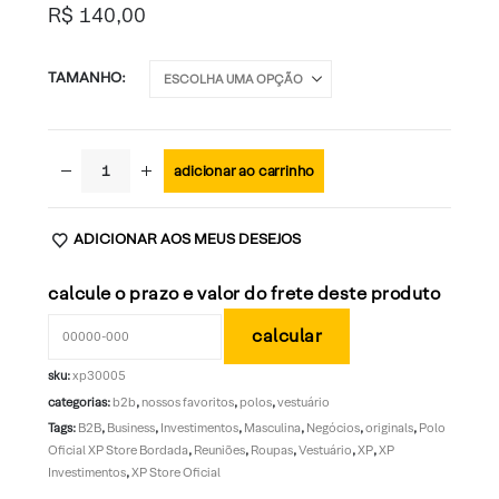
R$
140,00
TAMANHO
adicionar ao carrinho
ADICIONAR AOS MEUS DESEJOS
calcule o prazo e valor do frete deste produto
sku:
xp30005
categorias:
b2b
,
nossos favoritos
,
polos
,
vestuário
Tags:
B2B
,
Business
,
Investimentos
,
Masculina
,
Negócios
,
originals
,
Polo
Oficial XP Store Bordada
,
Reuniões
,
Roupas
,
Vestuário
,
XP
,
XP
Investimentos
,
XP Store Oficial