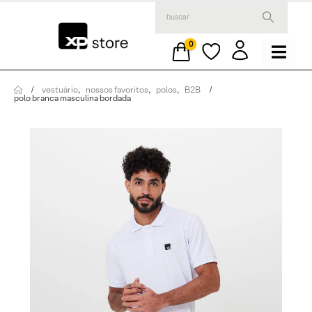
0
vestuário
,
nossos favoritos
,
polos
,
B2B
polo branca masculina bordada