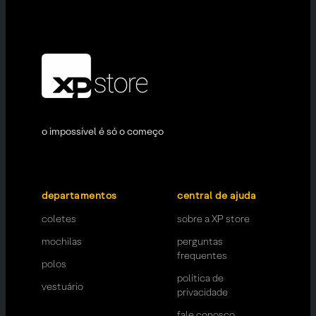
o impossível é só o começo
departamentos
central de ajuda
coletes
sobre a XP store
mochilas
perguntas
frequentes
polos
política de
vestuário
privacidade
fale conosco