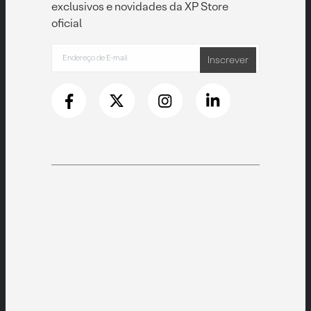
exclusivos e novidades da XP Store
oficial
Inscrever
to
e pronta para
garantia
produtos de excelente qualidade e
durabilidade.