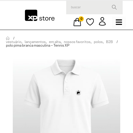
0
vestuário
,
lançamentos
,
em alta
,
nossos favoritos
,
polos
,
B2B
polo pima branca masculina – Tennis XP