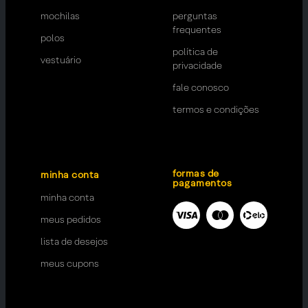
mochilas
perguntas
frequentes
polos
política de
vestuário
privacidade
fale conosco
termos e condições
formas de
minha conta
pagamentos
minha conta
meus pedidos
lista de desejos
meus cupons