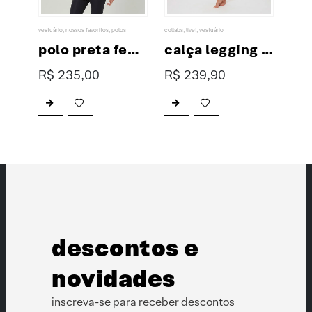
vestuário
,
nossos favoritos
,
polos
collabs
,
live!
,
vestuário
123 pin
polo preta masculina premium
polo preta feminina premium
calça legging collab XP & LIVE!
R$
235,00
R$
239,90
R$
Este produto tem várias variantes. As opções podem ser escolhidas na página do produto
Este produto tem várias variantes. As opções podem ser escolhidas na página do produto
descontos e
novidades
inscreva-se para receber descontos