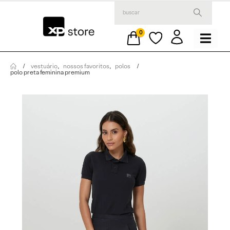
0
vestuário
,
nossos favoritos
,
polos
polo preta feminina premium