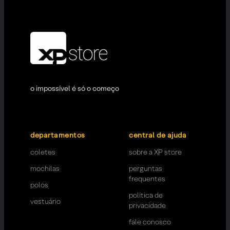
o impossível é só o começo
departamentos
central de ajuda
coletes
sobre a XP store
mochilas
perguntas
frequentes
polos
política de
vestuário
privacidade
fale conosco