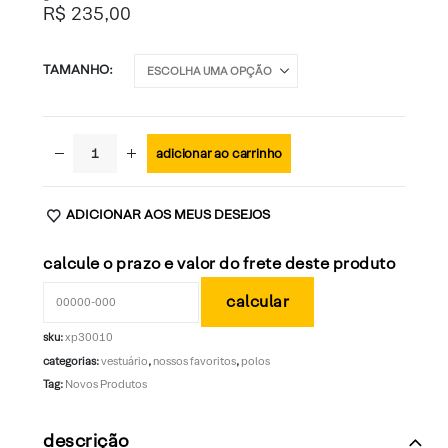
R$
235,00
TAMANHO
adicionar ao carrinho
ADICIONAR AOS MEUS DESEJOS
calcule o prazo e valor do frete deste produto
sku:
xp30010
categorias:
vestuário
,
nossos favoritos
,
polos
Tag:
Novos Produtos
descrição